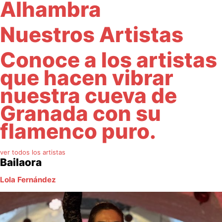
Alhambra
Nuestros Artistas
Conoce a los artistas
que hacen vibrar
nuestra cueva de
Granada con su
flamenco puro.
ver todos los artistas
Bailaora
Lola Fernández